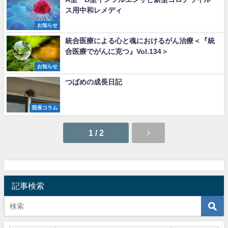
ス用中和レメディ
お知らせ
統合医療による心と魂におけるがん治療＜『統
合医療でがんに克つ』Vol.134＞
お知らせ
つばめの成長日記
院長コラム
1 / 2
記事検索