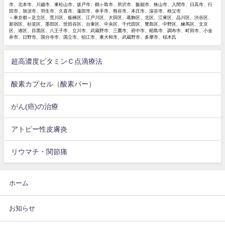
市、北本市、川越市、東松山市、坂戸市、鶴ヶ島市、所沢市、飯能市、狭山市、入間市、日高市、行
田市、加須市、羽生市、久喜市、蓮田市、幸手市、熊谷市、本庄市、深谷市、秩父市
＜東京都＞足立区、荒川区、板橋区、江戸川区、大田区、葛飾区、北区、江東区、品川区、渋谷区、
新宿区、杉並区、墨田区、世田谷区、台東区、中央区、千代田区、豊島区、中野区、練馬区、文京
区、港区、目黒区、八王子市、立川市、武蔵野市、三鷹市、府中市、昭島市、調布市、町田市、小金
井市、日野市、国分寺市、国立市、狛江市、東大和市、武蔵野市、多摩市、稲木氏
超高濃度ビタミンＣ点滴療法
酸素カプセル（酸素バー）
がん(癌)の治療
アトピー性皮膚炎
リウマチ・関節痛
ホーム
お知らせ