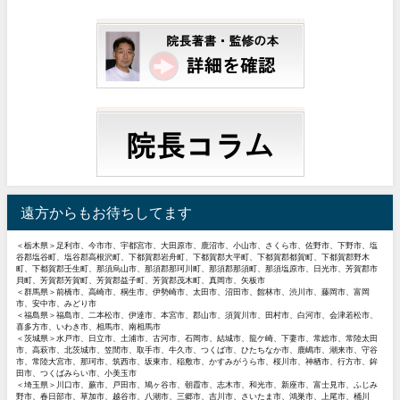
遠方からもお待ちしてます
＜栃木県＞足利市、今市市、宇都宮市、大田原市、鹿沼市、小山市、さくら市、佐野市、下野市、塩
谷郡塩谷町、塩谷郡高根沢町、下都賀郡岩舟町、下都賀郡大平町、下都賀郡都賀町、下都賀郡野木
町、下都賀郡壬生町、那須烏山市、那須郡那珂川町、那須郡那須町、那須塩原市、日光市、芳賀郡市
貝町、芳賀郡芳賀町、芳賀郡益子町、芳賀郡茂木町、真岡市、矢板市
＜群馬県＞前橋市、高崎市、桐生市、伊勢崎市、太田市、沼田市、館林市、渋川市、藤岡市、富岡
市、安中市、みどり市
＜福島県＞福島市、二本松市、伊達市、本宮市、郡山市、須賀川市、田村市、白河市、会津若松市、
喜多方市、いわき市、相馬市、南相馬市
＜茨城県＞水戸市、日立市、土浦市、古河市、石岡市、結城市、龍ケ崎、下妻市、常総市、常陸太田
市、高萩市、北茨城市、笠間市、取手市、牛久市、つくば市、ひたちなか市、鹿嶋市、潮来市、守谷
市、常陸大宮市、那珂市、筑西市、坂東市、稲敷市、かすみがうら市、桜川市、神栖市、行方市、鉾
田市、つくばみらい市、小美玉市
＜埼玉県＞川口市、蕨市、戸田市、鳩ヶ谷市、朝霞市、志木市、和光市、新座市、富士見市、ふじみ
野市、春日部市、草加市、越谷市、八潮市、三郷市、吉川市、さいたま市、鴻巣市、上尾市、桶川