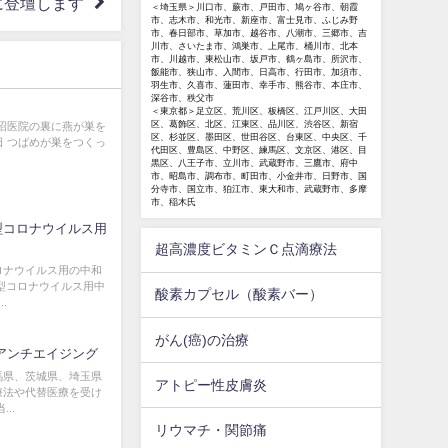
に登壇します
＜埼玉県＞川口市、蕨市、戸田市、鳩ヶ谷市、朝霞
市、志木市、和光市、新座市、富士見市、ふじみ野
市、春日部市、草加市、越谷市、八潮市、三郷市、吉
川市、さいたま市、鴻巣市、上尾市、桶川市、北本
市、川越市、東松山市、坂戸市、鶴ヶ島市、所沢市、
飯能市、狭山市、入間市、日高市、行田市、加須市、
羽生市、久喜市、蓮田市、幸手市、熊谷市、本庄市、
深谷市、秩父市
＜東京都＞足立区、荒川区、板橋区、江戸川区、大田
区、葛飾区、北区、江東区、品川区、渋谷区、新宿
 藤沼医院の裏に燕が巣を
区、杉並区、墨田区、世田谷区、台東区、中央区、千
2日 つばめが巣をつくっ
代田区、豊島区、中野区、練馬区、文京区、港区、目
黒区、八王子市、立川市、武蔵野市、三鷹市、府中
市、昭島市、調布市、町田市、小金井市、日野市、国
分寺市、国立市、狛江市、東大和市、武蔵野市、多摩
市、稲木氏
型コロナウイルス用
超高濃度ビタミンＣ点滴療法
ロナウイルス用の中和
型コロナウイルス用中
酸素カプセル（酸素バー）
.
がん(癌)の治療
アンチエイジング
馬県、茨城県、埼玉県
アトピー性皮膚炎
療法や代替医療を受け
..
リウマチ・関節痛