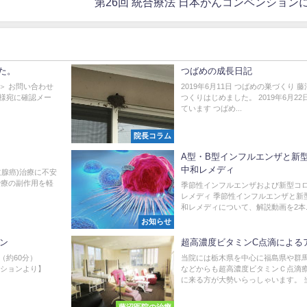
第26回 統合療法 日本がんコンベンション
た。
つばめの成長日記
＞ お問い合わせ
2019年6月11日 つばめの巣づくり
様宛に確認メー
つくりはじめました。 2019年6月2
ています つばめ...
院長コラム
A型・B型インフルエンザと新
中和レメディ
立腺癌)治療に不安
治療の副作用を軽
季節性インフルエンザおよび新型コ
レメディ 季節性インフルエンザと新
和レメディについて、解説動画を2本..
お知らせ
ョン
超高濃度ビタミンC点滴による
（約60分）
当院には栃木県を中心に福島県や群
ンションより】
などからも超高濃度ビタミンＣ点滴
に来る方が大勢いらっしゃいます。 当.