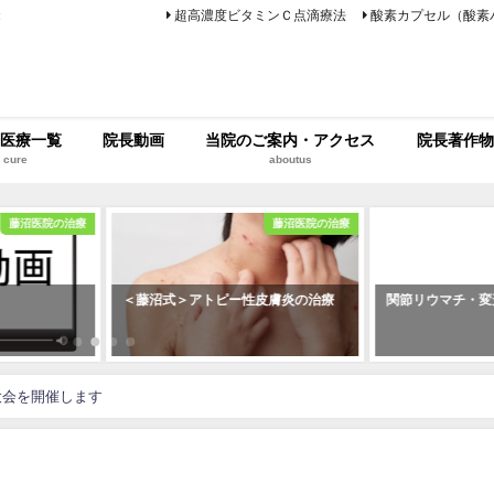
超高濃度ビタミンＣ点滴療法
酸素カプセル（酸素
療
医療一覧
院長動画
当院のご案内・アクセス
院長著作物
cure
aboutus
藤沼医院の治療
藤沼医院の治療
＜藤沼式＞アトピー性皮膚炎の治療
関節リウマチ・変
大会を開催します