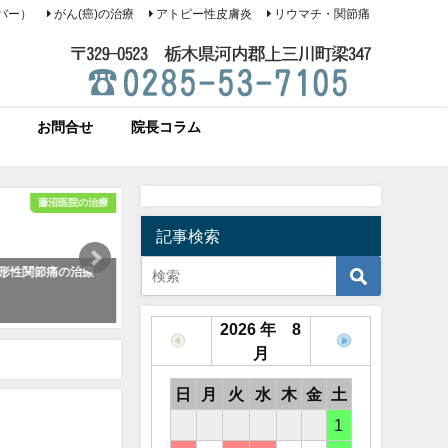
バー）
がん(癌)の治療
アトピー性皮膚炎
リウマチ・関節痛
お問合せ
院長コラム
藤沼医院の治療
藤沼医院の治療
記事検索
形性関節痛の治療
がん(癌)の治療
動画
2026 年 8
月
日
月
火
水
木
金
土
1