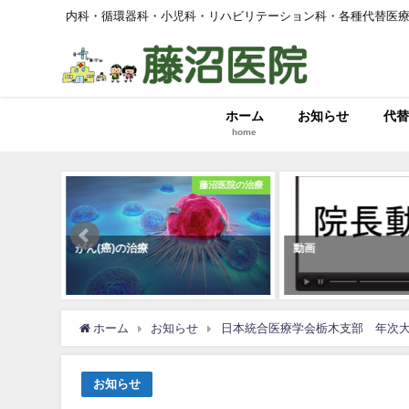
内科・循環器科・小児科・リハビリテーション科・各種代替医
ホーム
お知らせ
代替
home
医院の治療
藤沼医院の治療
の治療
がん(癌)の治療
動画
ホーム
お知らせ
日本統合医療学会栃木支部 年次
お知らせ