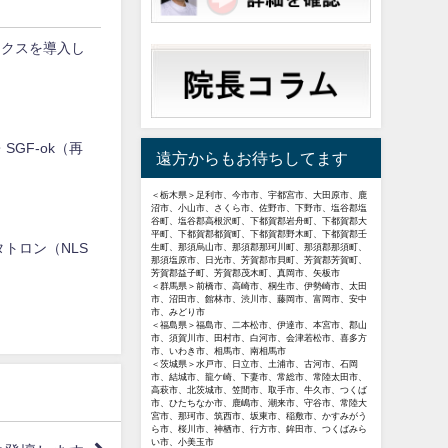
ックスを導入し
SGF-ok（再
遠方からもお待ちしてます
！
＜栃木県＞足利市、今市市、宇都宮市、大田原市、鹿
沼市、小山市、さくら市、佐野市、下野市、塩谷郡塩
谷町、塩谷郡高根沢町、下都賀郡岩舟町、下都賀郡大
平町、下都賀郡都賀町、下都賀郡野木町、下都賀郡壬
トロン（NLS
生町、那須烏山市、那須郡那珂川町、那須郡那須町、
那須塩原市、日光市、芳賀郡市貝町、芳賀郡芳賀町、
芳賀郡益子町、芳賀郡茂木町、真岡市、矢板市
＜群馬県＞前橋市、高崎市、桐生市、伊勢崎市、太田
市、沼田市、館林市、渋川市、藤岡市、富岡市、安中
市、みどり市
＜福島県＞福島市、二本松市、伊達市、本宮市、郡山
市、須賀川市、田村市、白河市、会津若松市、喜多方
市、いわき市、相馬市、南相馬市
＜茨城県＞水戸市、日立市、土浦市、古河市、石岡
市、結城市、龍ケ崎、下妻市、常総市、常陸太田市、
高萩市、北茨城市、笠間市、取手市、牛久市、つくば
市、ひたちなか市、鹿嶋市、潮来市、守谷市、常陸大
宮市、那珂市、筑西市、坂東市、稲敷市、かすみがう
ら市、桜川市、神栖市、行方市、鉾田市、つくばみら
い市、小美玉市