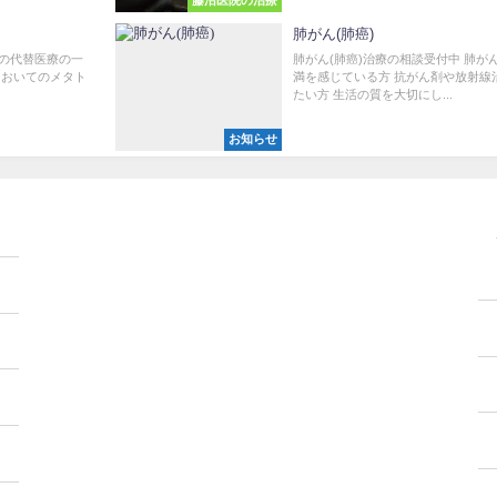
藤沼医院の治療
肺がん(肺癌)
の代替医療の一
肺がん(肺癌)治療の相談受付中 肺が
においてのメタト
満を感じている方 抗がん剤や放射線
たい方 生活の質を大切にし...
お知らせ