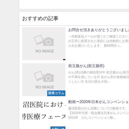
おすすめの記事
お問合せ頂きありがとうございまし
＜自動返信メールが届くかご確認ください
が正常に処理された場合には自動的にお客
ルをお届けいたします。 数時間待っ...
前立腺がん(前立腺癌)
がん(癌)治療の相談受付中 前立腺がん(前
や不満を感じている方 抗がん剤や放射線
くしたい方 生活の質を大切...
院長コラム
動画ー2020年日本がんコンベンシ
藤沼医院のがん治療についての動画です。
【2020年代替・統合療法日本がんコンベ
2016年 がんコンベンション動...