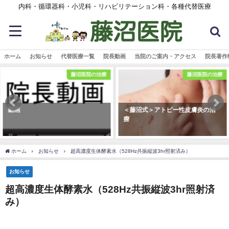
内科・循環器科・小児科・リハビリテーション科・各種代替医療
ホーム
お知らせ
代替医療一覧
院長動画
当院のご案内・アクセス
院長著作
藤沼医院の治療
藤沼医院の治療
動画
＜藤沼式＞アトピー性皮膚炎の治
療
ホーム
お知らせ
超高濃度生体酵素水（528Hz共振縦波3hr照射済み）
お知らせ
超高濃度生体酵素水（528Hz共振縦波3hr照射済
み）