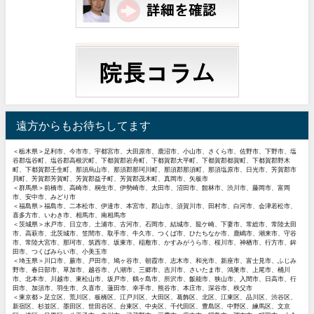
遠方からもお待ちしてます
＜栃木県＞足利市、今市市、宇都宮市、大田原市、鹿沼市、小山市、さくら市、佐野市、下野市、塩
谷郡塩谷町、塩谷郡高根沢町、下都賀郡岩舟町、下都賀郡大平町、下都賀郡都賀町、下都賀郡野木
町、下都賀郡壬生町、那須烏山市、那須郡那珂川町、那須郡那須町、那須塩原市、日光市、芳賀郡市
貝町、芳賀郡芳賀町、芳賀郡益子町、芳賀郡茂木町、真岡市、矢板市
＜群馬県＞前橋市、高崎市、桐生市、伊勢崎市、太田市、沼田市、館林市、渋川市、藤岡市、富岡
市、安中市、みどり市
＜福島県＞福島市、二本松市、伊達市、本宮市、郡山市、須賀川市、田村市、白河市、会津若松市、
喜多方市、いわき市、相馬市、南相馬市
＜茨城県＞水戸市、日立市、土浦市、古河市、石岡市、結城市、龍ケ崎、下妻市、常総市、常陸太田
市、高萩市、北茨城市、笠間市、取手市、牛久市、つくば市、ひたちなか市、鹿嶋市、潮来市、守谷
市、常陸大宮市、那珂市、筑西市、坂東市、稲敷市、かすみがうら市、桜川市、神栖市、行方市、鉾
田市、つくばみらい市、小美玉市
＜埼玉県＞川口市、蕨市、戸田市、鳩ヶ谷市、朝霞市、志木市、和光市、新座市、富士見市、ふじみ
野市、春日部市、草加市、越谷市、八潮市、三郷市、吉川市、さいたま市、鴻巣市、上尾市、桶川
市、北本市、川越市、東松山市、坂戸市、鶴ヶ島市、所沢市、飯能市、狭山市、入間市、日高市、行
田市、加須市、羽生市、久喜市、蓮田市、幸手市、熊谷市、本庄市、深谷市、秩父市
＜東京都＞足立区、荒川区、板橋区、江戸川区、大田区、葛飾区、北区、江東区、品川区、渋谷区、
新宿区、杉並区、墨田区、世田谷区、台東区、中央区、千代田区、豊島区、中野区、練馬区、文京