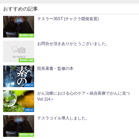
おすすめの記事
テスラー35ST (チャクラ開発装置)
藤沼医院の治療
お問合せ頂きありがとうございました。
藤沼医院の治療
院長著書・監修の本
お知らせ
がん治療における心のケア＜統合医療でがんに克つ
Vol.114＞
お知らせ
テスラコイル導入しました。
藤沼医院の治療