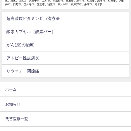
区、港区、目黒区、八王子市、立川市、武蔵野市、三鷹市、府中市、昭島市、調布市、町田市、小金
井市、日野市、国分寺市、国立市、狛江市、東大和市、武蔵野市、多摩市、稲木氏
超高濃度ビタミンＣ点滴療法
酸素カプセル（酸素バー）
がん(癌)の治療
アトピー性皮膚炎
リウマチ・関節痛
ホーム
お知らせ
代替医療一覧