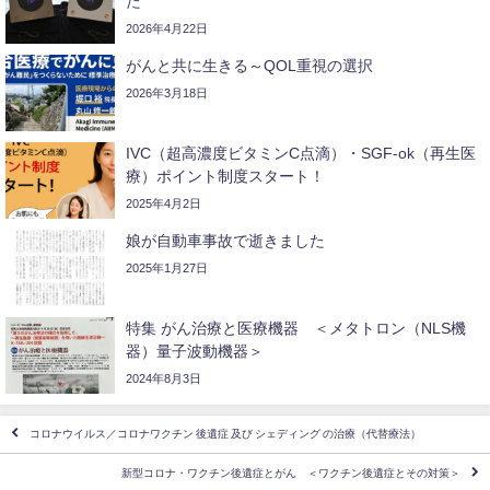
た
2026年4月22日
がんと共に生きる～QOL重視の選択
2026年3月18日
IVC（超高濃度ビタミンC点滴）・SGF-ok（再生医
療）ポイント制度スタート！
2025年4月2日
娘が自動車事故で逝きました
2025年1月27日
特集 がん治療と医療機器 ＜メタトロン（NLS機
器）量子波動機器＞
2024年8月3日
コロナウイルス／コロナワクチン 後遺症 及び シェディング の治療（代替療法）
新型コロナ・ワクチン後遺症とがん ＜ワクチン後遺症とその対策＞