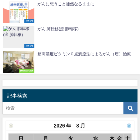
がんに想うこと徒然なるままに
お知らせ
がん 肺転移(癌 肺転移)
お知らせ
超高濃度ビタミンＣ点滴療法によるがん（癌）治療
藤沼医院の治療
記事検索
2026 年 8 月
日
月
火
水
木
金
土