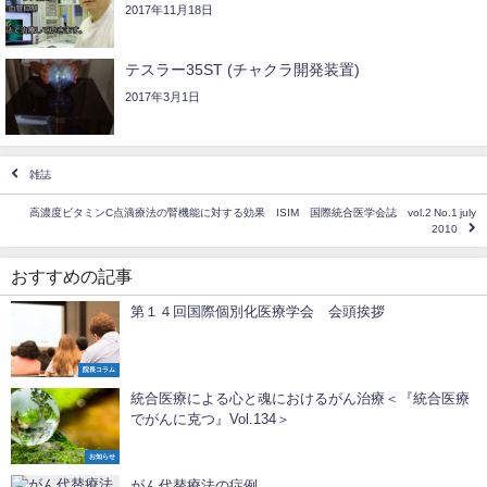
2017年11月18日
テスラー35ST (チャクラ開発装置)
2017年3月1日
雑誌
高濃度ビタミンC点滴療法の腎機能に対する効果 ISIM 国際統合医学会誌 vol.2 No.1 july
2010
おすすめの記事
第１４回国際個別化医療学会 会頭挨拶
院長コラム
統合医療による心と魂におけるがん治療＜『統合医療
でがんに克つ』Vol.134＞
お知らせ
がん代替療法の症例