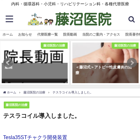
内科・循環器科・小児科・リハビリテーション科・各種代替医療
ホーム
お知らせ
代替医療一覧
院長動画
当院のご案内・アクセス
院長著作
藤沼医院の治療
藤沼医院の治療
動画
＜藤沼式＞アトピー性皮膚炎の治
療
ホーム
藤沼医院の治療
テスラコイル導入しました。
藤沼医院の治療
テスラコイル導入しました。
Tesla35STチャクラ開発装置