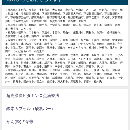
＜栃木県＞足利市、今市市、宇都宮市、大田原市、鹿沼市、小山市、さくら市、佐野市、下野市、塩
谷郡塩谷町、塩谷郡高根沢町、下都賀郡岩舟町、下都賀郡大平町、下都賀郡都賀町、下都賀郡野木
町、下都賀郡壬生町、那須烏山市、那須郡那珂川町、那須郡那須町、那須塩原市、日光市、芳賀郡市
貝町、芳賀郡芳賀町、芳賀郡益子町、芳賀郡茂木町、真岡市、矢板市
＜群馬県＞前橋市、高崎市、桐生市、伊勢崎市、太田市、沼田市、館林市、渋川市、藤岡市、富岡
市、安中市、みどり市
＜福島県＞福島市、二本松市、伊達市、本宮市、郡山市、須賀川市、田村市、白河市、会津若松市、
喜多方市、いわき市、相馬市、南相馬市
＜茨城県＞水戸市、日立市、土浦市、古河市、石岡市、結城市、龍ケ崎、下妻市、常総市、常陸太田
市、高萩市、北茨城市、笠間市、取手市、牛久市、つくば市、ひたちなか市、鹿嶋市、潮来市、守谷
市、常陸大宮市、那珂市、筑西市、坂東市、稲敷市、かすみがうら市、桜川市、神栖市、行方市、鉾
田市、つくばみらい市、小美玉市
＜埼玉県＞川口市、蕨市、戸田市、鳩ヶ谷市、朝霞市、志木市、和光市、新座市、富士見市、ふじみ
野市、春日部市、草加市、越谷市、八潮市、三郷市、吉川市、さいたま市、鴻巣市、上尾市、桶川
市、北本市、川越市、東松山市、坂戸市、鶴ヶ島市、所沢市、飯能市、狭山市、入間市、日高市、行
田市、加須市、羽生市、久喜市、蓮田市、幸手市、熊谷市、本庄市、深谷市、秩父市
＜東京都＞足立区、荒川区、板橋区、江戸川区、大田区、葛飾区、北区、江東区、品川区、渋谷区、
新宿区、杉並区、墨田区、世田谷区、台東区、中央区、千代田区、豊島区、中野区、練馬区、文京
区、港区、目黒区、八王子市、立川市、武蔵野市、三鷹市、府中市、昭島市、調布市、町田市、小金
井市、日野市、国分寺市、国立市、狛江市、東大和市、武蔵野市、多摩市、稲木氏
超高濃度ビタミンＣ点滴療法
酸素カプセル（酸素バー）
がん(癌)の治療